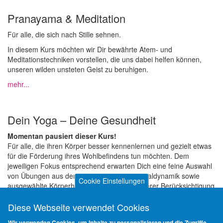
Pranayama & Meditation
Für alle, die sich nach Stille sehnen.
In diesem Kurs möchten wir Dir bewährte Atem- und
Meditationstechniken vorstellen, die uns dabei helfen können,
unseren wilden unsteten Geist zu beruhigen.
mehr...
Dein Yoga – Deine Gesundheit
Momentan pausiert dieser Kurs!
Für alle, die ihren Körper besser kennenlernen und gezielt etwas
für die Förderung ihres Wohlbefindens tun möchten. Dem
jeweiligen Fokus entsprechend erwarten Dich eine feine Auswahl
von Übungen aus der Yogatherapie und Spiraldynamik sowie
Cookie Einstellungen
ausgewählte Körperhaltungen unter besonderer Berücksichtigung
der funktionellen Anatomie – ergänzend kommen noch passende
Atem-, Achtsamkeits- und Entspannungsübungen hinzu.
Diese Webseite verwendet Cookies
Unser Kurs für Deine Gesundheit! Hier bekommst Du gute
Wir verwenden Cookies, um Inhalte zu personalisieren und die Zugriffe