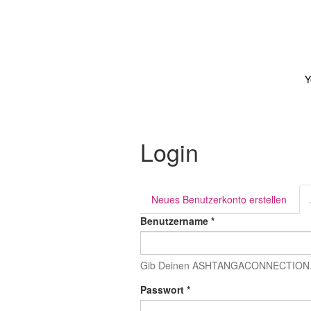
Direkt zum Inhalt
Y
Login
Neues Benutzerkonto erstellen
Haupt-Reiter
Benutzername
*
Gib Deinen ASHTANGACONNECTION.d
Passwort
*