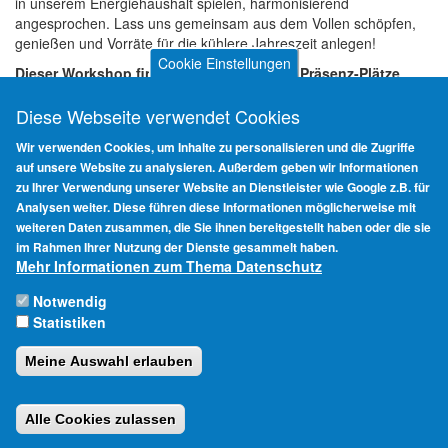
in unserem Energiehaushalt spielen, harmonisierend
angesprochen. Lass uns gemeinsam aus dem Vollen schöpfen,
genießen und Vorräte für die kühlere Jahreszeit anlegen!
Cookie Einstellungen
Dieser Workshop findet hybrid statt – die Präsenz-Plätze
sind begrenzt!
Wenn Du online dabei sein möchtest, melde Dich
bitte bei uns. Wir schicken Dir dann den Zoom-Link zu!
Diese Webseite verwendet Cookies
Bitte verwende den folgenden Verwendungszweck bei Deiner
Wir verwenden Cookies, um Inhalte zu personalisieren und die Zugriffe
Überweisung: Modul Yin Elemente Spätsommer
auf unsere Website zu analysieren. Außerdem geben wir Informationen
zu Ihrer Verwendung unserer Website an Dienstleister wie Google z.B. für
Kosten:
50 Euro
Analysen weiter. Diese führen diese Informationen möglicherweise mit
weiteren Daten zusammen, die Sie ihnen bereitgestellt haben oder die sie
im Rahmen Ihrer Nutzung der Dienste gesammelt haben.
Mehr Informationen zum Thema Datenschutz
Impressum
Haftungsausschluss
Notwendig
Statistiken
Datenschutzhinweise
Login
Meine Auswahl erlauben
Alle Cookies zulassen