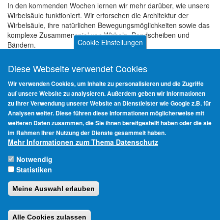
In den kommenden Wochen lernen wir mehr darüber, wie unsere
Wirbelsäule funktioniert. Wir erforschen die Architektur der
Wirbelsäule, ihre natürlichen Bewegungsmöglichkeiten sowie das
komplexe Zusammenspiel von Wirbeln, Bandscheiben und
Cookie Einstellungen
Bändern.
Durch gezielte Übungen unterstützen wir die Wirbelsäule in ihrer
Lebendigkeit. Wir richten uns auf, wir kräftigen die
Diese Webseite verwendet Cookies
Rumpfmuskulatur, wir lösen Verspannungen und fasziale
Verklebungen, wir bringen Beweglichkeit in die Wirbelsäule und
Wir verwenden Cookies, um Inhalte zu personalisieren und die Zugriffe
spüren, wie sich all dies auf unser gesamtes Sein auswirkt: wir
auf unsere Website zu analysieren. Außerdem geben wir Informationen
erheben würdevoll und stolz unser Haupt, zeigen Rückgrat,
zu Ihrer Verwendung unserer Website an Dienstleister wie Google z.B. für
haben eine kraftvolle Mitte, atmen frei – Energie fließt.
Analysen weiter. Diese führen diese Informationen möglicherweise mit
weiteren Daten zusammen, die Sie ihnen bereitgestellt haben oder die sie
im Rahmen Ihrer Nutzung der Dienste gesammelt haben.
Mehr Informationen zum Thema Datenschutz
Notwendig
Statistiken
Impressum
Haftungsausschluss
Meine Auswahl erlauben
Datenschutzhinweise
Login
Alle Cookies zulassen